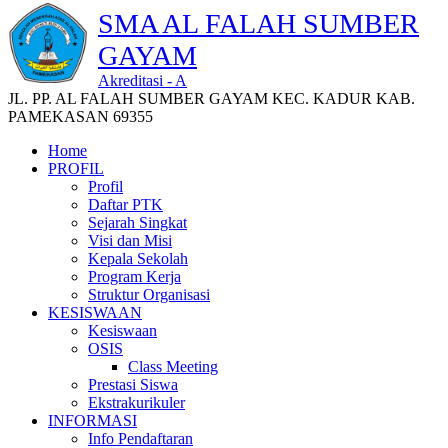
SMA AL FALAH SUMBER
GAYAM
Akreditasi - A
JL. PP. AL FALAH SUMBER GAYAM KEC. KADUR KAB.
PAMEKASAN 69355
Home
PROFIL
Profil
Daftar PTK
Sejarah Singkat
Visi dan Misi
Kepala Sekolah
Program Kerja
Struktur Organisasi
KESISWAAN
Kesiswaan
OSIS
Class Meeting
Prestasi Siswa
Ekstrakurikuler
INFORMASI
Info Pendaftaran