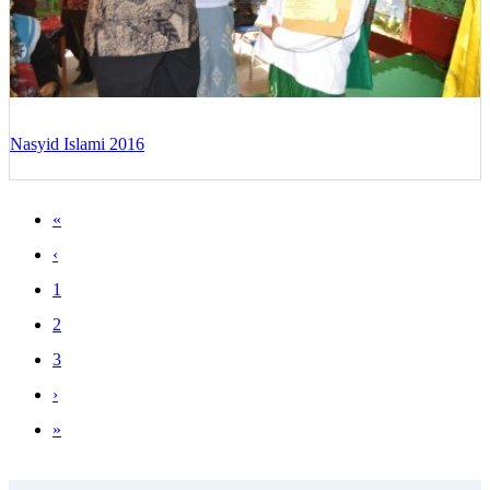
Nasyid Islami 2016
«
‹
1
2
3
›
»