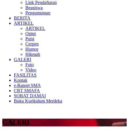
Link Pendaftaran
Beasiswa
Pengumuman
BERITA
ARTIKEL
ARTIKEL
Opini
Puisi
Cerpen
Humor
Hikmah
GALERI
Foto
Video
FASILITAS
Kontak
e-Raport SMA
CBT SMAFA
SOBAT DAMAI
Buku Kurikulum Merdeka
GALERI