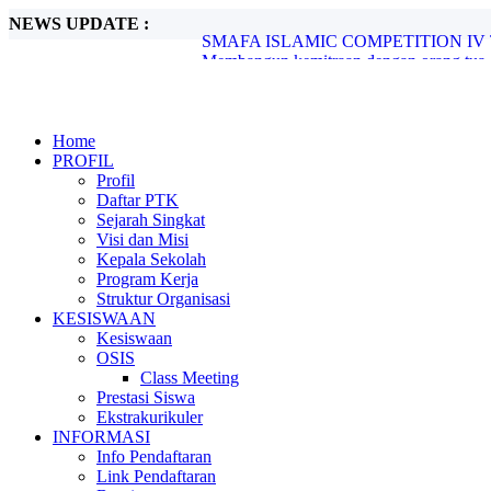
NEWS UPDATE :
Membangun kemitraan dengan orang tua.
Apel Akbar Pramuka Penegak dan Pelati
Sharing Best Practice SMA Al Falah S
Pemberian Hadiah Haflah Akhirussanah d
PSAJ 2024...
Home
PERINGATAN ISRA MIRAJ NABI M
PROFIL
Gerak Cepat Melakukan Sosialisasi Penge
Profil
BUDI DAYA TANAMAN OBAT KELU
Daftar PTK
Penyerahan dan Penghargaan Pemberian
Sejarah Singkat
SMAFA ISLAMIC COMPETITION IV T
Visi dan Misi
Kepala Sekolah
Program Kerja
Struktur Organisasi
KESISWAAN
Kesiswaan
OSIS
Class Meeting
Prestasi Siswa
Ekstrakurikuler
INFORMASI
Info Pendaftaran
Link Pendaftaran