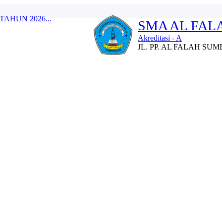
SMA AL FA
..
han Kepramukaan Tingkat...
Akreditasi - A
umber Gayam dengan SMA N...
JL. PP. AL FALAH S
an Rapor Semester Gena...
UHAMMAD SAW...
lolaan Kinerja Guru d...
ARGA...
 Beasiswa Penuh Pada SMA...
AHUN 2026...