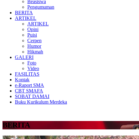
Beasiswa
Pengumuman
BERITA
ARTIKEL
ARTIKEL
Opini
Puisi
Cerpen
Humor
Hikmah
GALERI
Foto
Video
FASILITAS
Kontak
e-Raport SMA
CBT SMAFA
SOBAT DAMAI
Buku Kurikulum Merdeka
BERITA