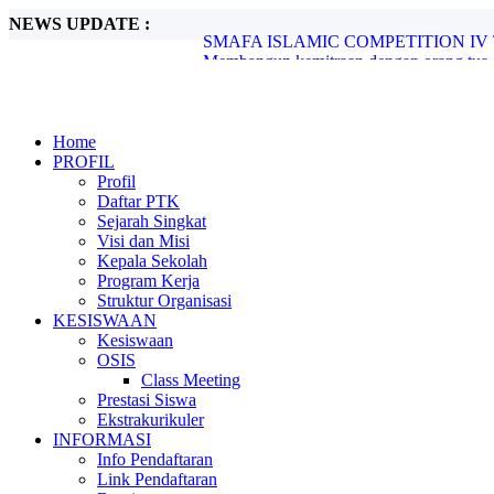
NEWS UPDATE :
Membangun kemitraan dengan orang tua.
Apel Akbar Pramuka Penegak dan Pelati
Sharing Best Practice SMA Al Falah S
Pemberian Hadiah Haflah Akhirussanah d
PSAJ 2024...
PERINGATAN ISRA MIRAJ NABI M
Home
Gerak Cepat Melakukan Sosialisasi Penge
PROFIL
BUDI DAYA TANAMAN OBAT KELU
Profil
Penyerahan dan Penghargaan Pemberian
Daftar PTK
SMAFA ISLAMIC COMPETITION IV T
Sejarah Singkat
Visi dan Misi
Kepala Sekolah
Program Kerja
Struktur Organisasi
KESISWAAN
Kesiswaan
OSIS
Class Meeting
Prestasi Siswa
Ekstrakurikuler
INFORMASI
Info Pendaftaran
Link Pendaftaran