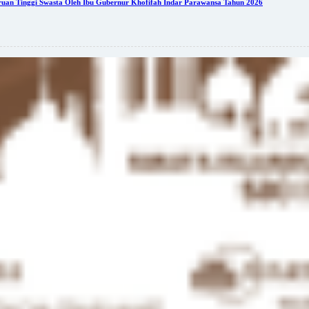
an Tinggi Swasta Oleh Ibu Gubernur Khofifah Indar Parawansa Tahun 2026