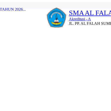
..
SMA AL FA
han Kepramukaan Tingkat...
umber Gayam dengan SMA N...
Akreditasi - A
an Rapor Semester Gena...
JL. PP. AL FALAH S
UHAMMAD SAW...
lolaan Kinerja Guru d...
ARGA...
 Beasiswa Penuh Pada SMA...
AHUN 2026...