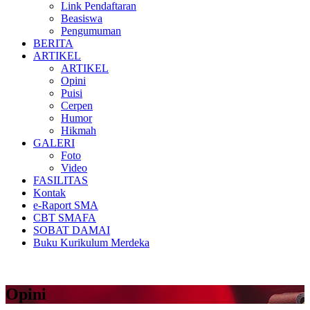
Link Pendaftaran
Beasiswa
Pengumuman
BERITA
ARTIKEL
ARTIKEL
Opini
Puisi
Cerpen
Humor
Hikmah
GALERI
Foto
Video
FASILITAS
Kontak
e-Raport SMA
CBT SMAFA
SOBAT DAMAI
Buku Kurikulum Merdeka
Opini