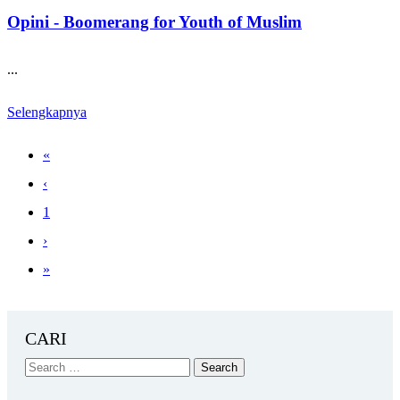
Opini - Boomerang for Youth of Muslim
...
Selengkapnya
«
‹
1
›
»
CARI