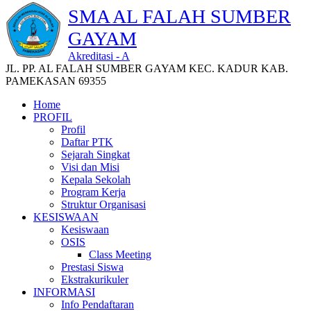
SMA AL FALAH SUMBER
GAYAM
Akreditasi - A
JL. PP. AL FALAH SUMBER GAYAM KEC. KADUR KAB.
PAMEKASAN 69355
Home
PROFIL
Profil
Daftar PTK
Sejarah Singkat
Visi dan Misi
Kepala Sekolah
Program Kerja
Struktur Organisasi
KESISWAAN
Kesiswaan
OSIS
Class Meeting
Prestasi Siswa
Ekstrakurikuler
INFORMASI
Info Pendaftaran