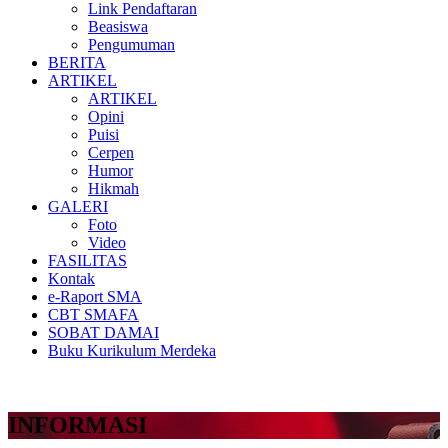
Link Pendaftaran
Beasiswa
Pengumuman
BERITA
ARTIKEL
ARTIKEL
Opini
Puisi
Cerpen
Humor
Hikmah
GALERI
Foto
Video
FASILITAS
Kontak
e-Raport SMA
CBT SMAFA
SOBAT DAMAI
Buku Kurikulum Merdeka
INFORMASI