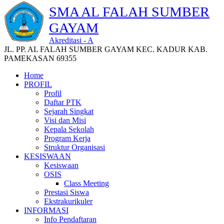
SMA AL FALAH SUMBER
GAYAM
Akreditasi - A
JL. PP. AL FALAH SUMBER GAYAM KEC. KADUR KAB.
PAMEKASAN 69355
Home
PROFIL
Profil
Daftar PTK
Sejarah Singkat
Visi dan Misi
Kepala Sekolah
Program Kerja
Struktur Organisasi
KESISWAAN
Kesiswaan
OSIS
Class Meeting
Prestasi Siswa
Ekstrakurikuler
INFORMASI
Info Pendaftaran