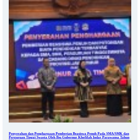
Penyerahan dan Penghargaan Pemberian Beasiswa Penuh Pada SMA/SMK dan
Perguruan Tinggi Swasta Oleh Ibu Gubernur Khofifah Indar Parawansa Tahun