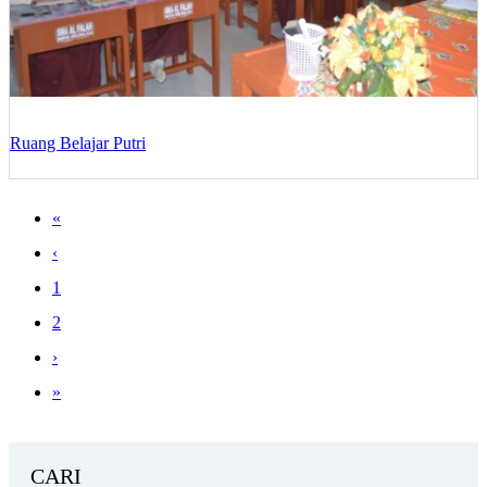
Ruang Belajar Putri
«
‹
1
2
›
»
CARI