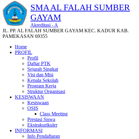
SMA AL FALAH SUMBER
GAYAM
Akreditasi - A
JL. PP. AL FALAH SUMBER GAYAM KEC. KADUR KAB.
PAMEKASAN 69355
Home
PROFIL
Profil
Daftar PTK
Sejarah Singkat
Visi dan Misi
Kepala Sekolah
Program Kerja
Struktur Organisasi
KESISWAAN
Kesiswaan
OSIS
Class Meeting
Prestasi Siswa
Ekstrakurikuler
INFORMASI
Info Pendaftaran