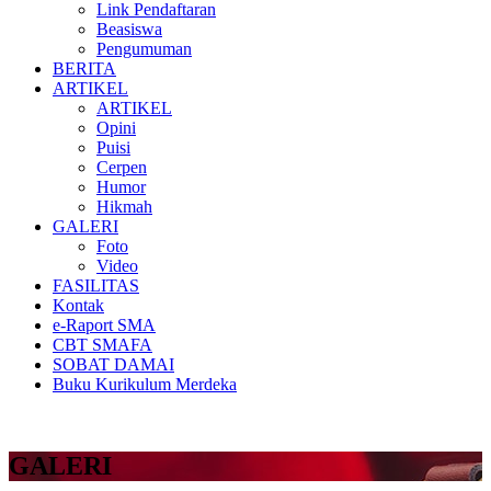
Link Pendaftaran
Beasiswa
Pengumuman
BERITA
ARTIKEL
ARTIKEL
Opini
Puisi
Cerpen
Humor
Hikmah
GALERI
Foto
Video
FASILITAS
Kontak
e-Raport SMA
CBT SMAFA
SOBAT DAMAI
Buku Kurikulum Merdeka
GALERI