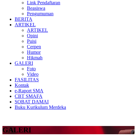
Link Pendaftaran
Beasiswa
Pengumuman
BERITA
ARTIKEL
ARTIKEL
Opini
Puisi
Cerpen
Humor
Hikmah
GALERI
Foto
Video
FASILITAS
Kontak
e-Raport SMA
CBT SMAFA
SOBAT DAMAI
Buku Kurikulum Merdeka
GALERI