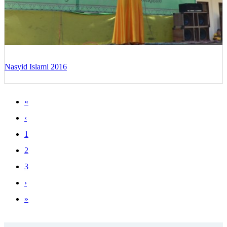
Nasyid Islami 2016
«
‹
1
2
3
›
»