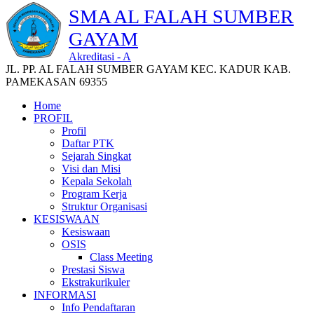
SMA AL FALAH SUMBER
GAYAM
Akreditasi - A
JL. PP. AL FALAH SUMBER GAYAM KEC. KADUR KAB.
PAMEKASAN 69355
Home
PROFIL
Profil
Daftar PTK
Sejarah Singkat
Visi dan Misi
Kepala Sekolah
Program Kerja
Struktur Organisasi
KESISWAAN
Kesiswaan
OSIS
Class Meeting
Prestasi Siswa
Ekstrakurikuler
INFORMASI
Info Pendaftaran