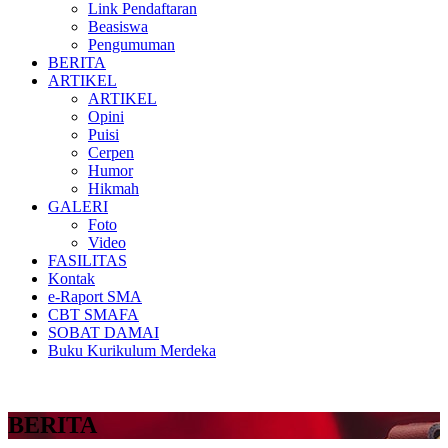
Link Pendaftaran
Beasiswa
Pengumuman
BERITA
ARTIKEL
ARTIKEL
Opini
Puisi
Cerpen
Humor
Hikmah
GALERI
Foto
Video
FASILITAS
Kontak
e-Raport SMA
CBT SMAFA
SOBAT DAMAI
Buku Kurikulum Merdeka
BERITA